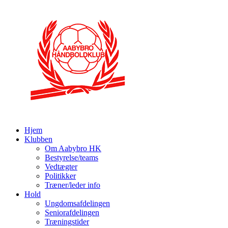
Hjem
Klubben
Om Aabybro HK
Bestyrelse/teams
Vedtægter
Politikker
Træner/leder info
Hold
Ungdomsafdelingen
Seniorafdelingen
Træningstider