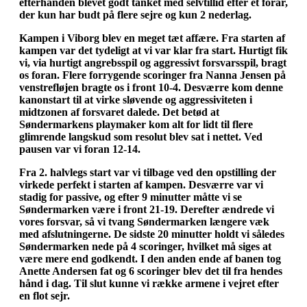
efterhånden blevet godt tanket med selvtillid efter et forår,
der kun har budt på flere sejre og kun 2 nederlag.
Kampen i Viborg blev en meget tæt affære. Fra starten af
kampen var det tydeligt at vi var klar fra start. Hurtigt fik
vi, via hurtigt angrebsspil og aggressivt forsvarsspil, bragt
os foran. Flere forrygende scoringer fra Nanna Jensen på
venstrefløjen bragte os i front 10-4. Desværre kom denne
kanonstart til at virke sløvende og aggressiviteten i
midtzonen af forsvaret dalede. Det betød at
Søndermarkens playmaker kom alt for lidt til flere
glimrende langskud som resolut blev sat i nettet. Ved
pausen var vi foran 12-14.
Fra 2. halvlegs start var vi tilbage ved den opstilling der
virkede perfekt i starten af kampen. Desværre var vi
stadig for passive, og efter 9 minutter måtte vi se
Søndermarken være i front 21-19. Derefter ændrede vi
vores forsvar, så vi tvang Søndermarken længere væk
med afslutningerne. De sidste 20 minutter holdt vi således
Søndermarken nede på 4 scoringer, hvilket må siges at
være mere end godkendt. I den anden ende af banen tog
Anette Andersen fat og 6 scoringer blev det til fra hendes
hånd i dag. Til slut kunne vi række armene i vejret efter
en flot sejr.