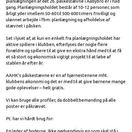
planlægningen af det 26. påskestævne i Aabybro er i fuld
gang. Planlægningsholdet består af 10-12 personer, som
årligt yder imellem 50-60 til 500-600 timers frivilligt og
ulønnet arbejde i fbm. planlægning og afholdelse af
stævnet i påsken.
Set i lyset af, at kun en enkelt fra planlægningsholdet har
aktive spillere i klubben, efterlyses der nogle flere
forældre og spillere til at give en ekstra hånd med til at få
et så stort og økonomisk vigtigt projekt til at løbe af
stablen år efter år.
AAHK’s påskestævne er en af hjørnestenene mht.
klubbens økonomi og det er med til at give børnene mange
gode oplevelser – helt gratis.
Vi kan bruge alle profiler, da dobbeltbemanding på alle
poster er påkrævet.
Pt. har vi hårdt brug for:
En leder af boderne. Ikke nødvendigvis en som skal stå i