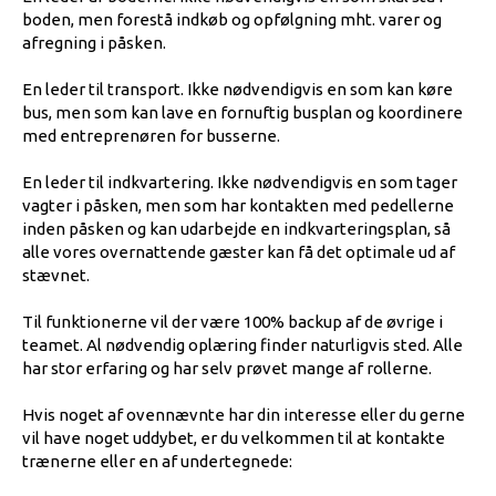
boden, men forestå indkøb og opfølgning mht. varer og
afregning i påsken.
En leder til transport. Ikke nødvendigvis en som kan køre
bus, men som kan lave en fornuftig busplan og koordinere
med entreprenøren for busserne.
En leder til indkvartering. Ikke nødvendigvis en som tager
vagter i påsken, men som har kontakten med pedellerne
inden påsken og kan udarbejde en indkvarteringsplan, så
alle vores overnattende gæster kan få det optimale ud af
stævnet.
Til funktionerne vil der være 100% backup af de øvrige i
teamet. Al nødvendig oplæring finder naturligvis sted. Alle
har stor erfaring og har selv prøvet mange af rollerne.
Hvis noget af ovennævnte har din interesse eller du gerne
vil have noget uddybet, er du velkommen til at kontakte
trænerne eller en af undertegnede: