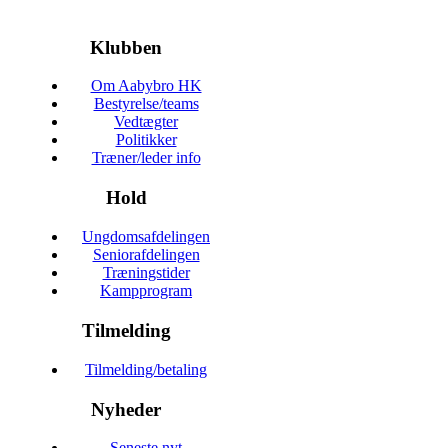
Klubben
Om Aabybro HK
Bestyrelse/teams
Vedtægter
Politikker
Træner/leder info
Hold
Ungdomsafdelingen
Seniorafdelingen
Træningstider
Kampprogram
Tilmelding
Tilmelding/betaling
Nyheder
Seneste nyt