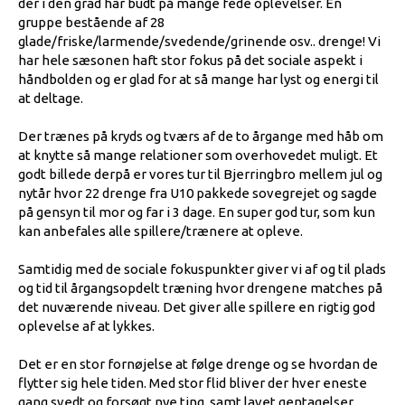
der i den grad har budt på mange fede oplevelser. En
gruppe bestående af 28
glade/friske/larmende/svedende/grinende osv.. drenge! Vi
har hele sæsonen haft stor fokus på det sociale aspekt i
håndbolden og er glad for at så mange har lyst og energi til
at deltage.
Der trænes på kryds og tværs af de to årgange med håb om
at knytte så mange relationer som overhovedet muligt. Et
godt billede derpå er vores tur til Bjerringbro mellem jul og
nytår hvor 22 drenge fra U10 pakkede sovegrejet og sagde
på gensyn til mor og far i 3 dage. En super god tur, som kun
kan anbefales alle spillere/trænere at opleve.
Samtidig med de sociale fokuspunkter giver vi af og til plads
og tid til årgangsopdelt træning hvor drengene matches på
det nuværende niveau. Det giver alle spillere en rigtig god
oplevelse af at lykkes.
Det er en stor fornøjelse at følge drenge og se hvordan de
flytter sig hele tiden. Med stor flid bliver der hver eneste
gang svedt og forsøgt nye ting, samt lavet gentagelser.