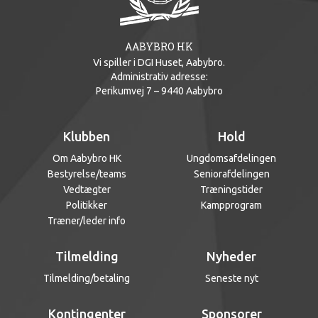
AABYBRO HK
Vi spiller i DGI Huset, Aabybro.
Administrativ adresse:
Perikumvej 7 – 9440 Aabybro
Klubben
Hold
Om Aabybro HK
Ungdomsafdelingen
Bestyrelse/teams
Seniorafdelingen
Vedtægter
Træningstider
Politikker
Kampprogram
Træner/leder info
Tilmelding
Nyheder
Tilmelding/betaling
Seneste nyt
Kontingenter
Sponsorer