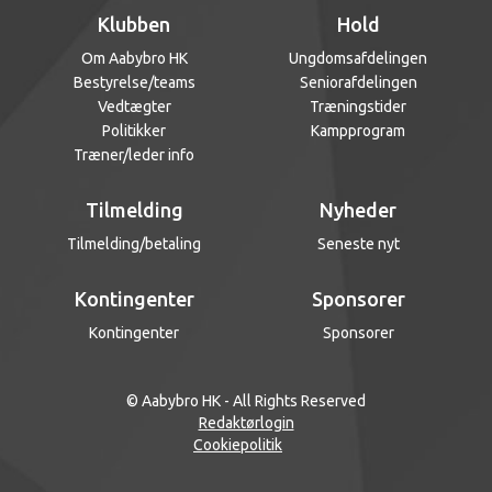
Klubben
Hold
Om Aabybro HK
Ungdomsafdelingen
Bestyrelse/teams
Seniorafdelingen
Vedtægter
Træningstider
Politikker
Kampprogram
Træner/leder info
Tilmelding
Nyheder
Tilmelding/betaling
Seneste nyt
Kontingenter
Sponsorer
Kontingenter
Sponsorer
© Aabybro HK - All Rights Reserved
Redaktørlogin
Cookiepolitik