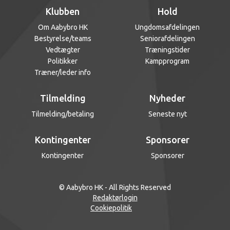
Klubben
Hold
Om Aabybro HK
Ungdomsafdelingen
Bestyrelse/teams
Seniorafdelingen
Vedtægter
Træningstider
Politikker
Kampprogram
Træner/leder info
Tilmelding
Nyheder
Tilmelding/betaling
Seneste nyt
Kontingenter
Sponsorer
Kontingenter
Sponsorer
© Aabybro HK - All Rights Reserved
Redaktørlogin
Cookiepolitik