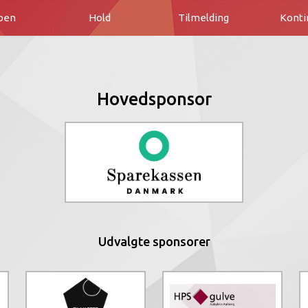
ben
Hold
Tilmelding
Konti
Hovedsponsor
Udvalgte sponsorer